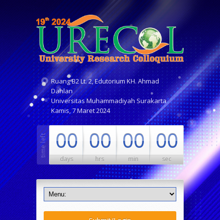
Ruang B2 Lt. 2, Edutorium KH. Ahmad
Dahlan
Universitas Muhammadiyah Surakarta
Kamis, 7 Maret 2024
00
00
00
00
days
hrs
min
sec