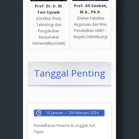
Prof. Ali Saukah,
Prof. Dr. Ir. M.
M.A., Ph.D.
Faiz Syuaib
(Dekan Fakultas
(Direktur Riset,
Keguruan dan Ilmu
Teknologi dan
Pendidikan UMKT -
Pengabdian
Majelis Diktilitbang)
Masyarakat
Kemendikburistek)
Tanggal Penting
15 Januari — 29 Februari 2024
Pendaftaran Peserta & Unggah
Full
Paper